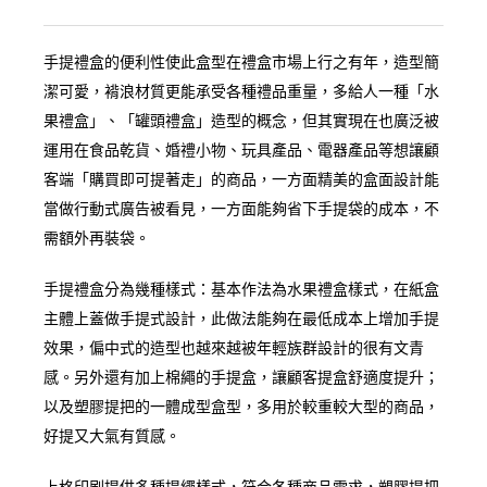
手提禮盒的便利性使此盒型在禮盒市場上行之有年，造型簡
潔可愛，褙浪材質更能承受各種禮品重量，多給人一種「水
果禮盒」、「罐頭禮盒」造型的概念，但其實現在也廣泛被
運用在食品乾貨、婚禮小物、玩具產品、電器產品等想讓顧
客端「購買即可提著走」的商品，一方面精美的盒面設計能
當做行動式廣告被看見，一方面能夠省下手提袋的成本，不
需額外再裝袋。
手提禮盒分為幾種樣式：基本作法為水果禮盒樣式，在紙盒
主體上蓋做手提式設計，此做法能夠在最低成本上增加手提
效果，偏中式的造型也越來越被年輕族群設計的很有文青
感。另外還有加上棉繩的手提盒，讓顧客提盒舒適度提升；
以及塑膠提把的一體成型盒型，多用於較重較大型的商品，
好提又大氣有質感。
上格印刷提供多種提繩樣式，符合各種商品需求，塑膠提把