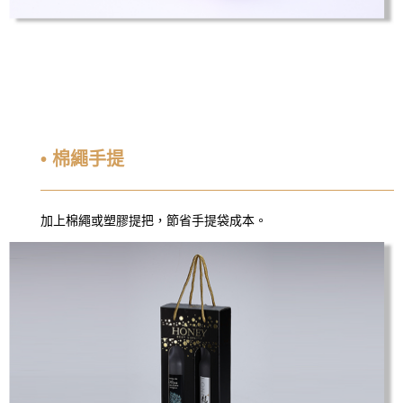
• 棉繩手提
加上棉繩或塑膠提把，節省手提袋成本。